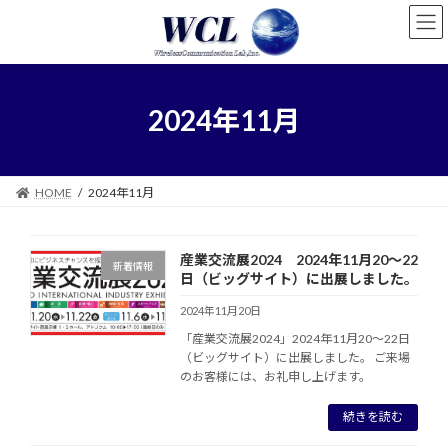
コ
ナ
ン
ビ
テ
ゲ
ン
ー
ツ
シ
へ
ョ
2024年11月
ス
ン
キ
に
ッ
移
プ
動
HOME
2024年11月
産業交流展2024 2024年11月20～22
新着情報
日（ビッグサイト）に出展しました。
2024年11月20日
「産業交流展2024」2024年11月20～22日
（ビッグサイト）に出展しました。 ご来場
のお客様には、お礼申し上げます。
続きを読む